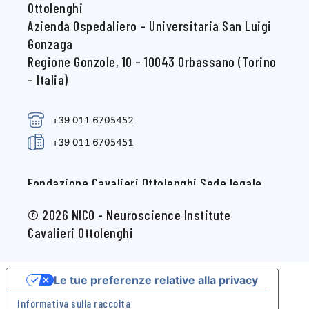
Ottolenghi
Azienda Ospedaliero – Universitaria San Luigi
Gonzaga
Regione Gonzole, 10 – 10043 Orbassano (Torino
– Italia)
Fondazione Cavalieri Ottolenghi Sede legale
c/o Università degli Studi di Torino Via Verdi, 8
© 2026 NICO - Neuroscience Institute
- 10124 Torino (Italia) CF 97564560015
Cavalieri Ottolenghi
Le tue preferenze relative alla privacy
Informativa sulla raccolta