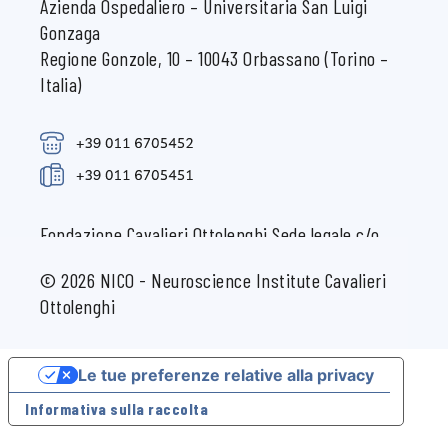
Azienda Ospedaliero – Universitaria San Luigi
Gonzaga
Regione Gonzole, 10 – 10043 Orbassano (Torino –
Italia)
Fondazione Cavalieri Ottolenghi Sede legale c/o
Università degli Studi di Torino Via Verdi, 8 - 10124
© 2026 NICO - Neuroscience Institute Cavalieri
Torino (Italia) CF 97564560015
Ottolenghi
Le tue preferenze relative alla privacy
Informativa sulla raccolta